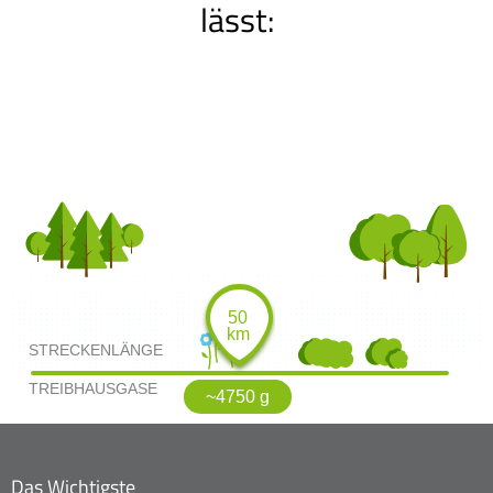
lässt:
50
km
~4750 g
Das Wichtigste