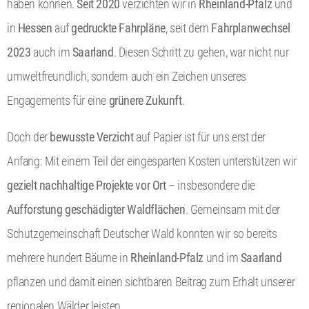
haben können.
Seit 2020
verzichten wir in
Rheinland-Pfalz
und
in
Hessen
auf
gedruckte Fahrpläne
, seit dem
Fahrplanwechsel
2023
auch im
Saarland
. Diesen Schritt zu gehen, war nicht nur
umweltfreundlich, sondern auch ein Zeichen unseres
Engagements für eine
grünere Zukunft
.
Doch der
bewusste Verzicht
auf Papier ist für uns erst der
Anfang: Mit einem Teil der eingesparten Kosten unterstützen wir
gezielt nachhaltige Projekte vor Ort
– insbesondere die
Aufforstung geschädigter Waldflächen
. Gemeinsam mit der
Schutzgemeinschaft Deutscher Wald konnten wir so bereits
mehrere hundert Bäume in
Rheinland-Pfalz
und im
Saarland
pflanzen und damit einen sichtbaren Beitrag zum Erhalt unserer
regionalen Wälder leisten.