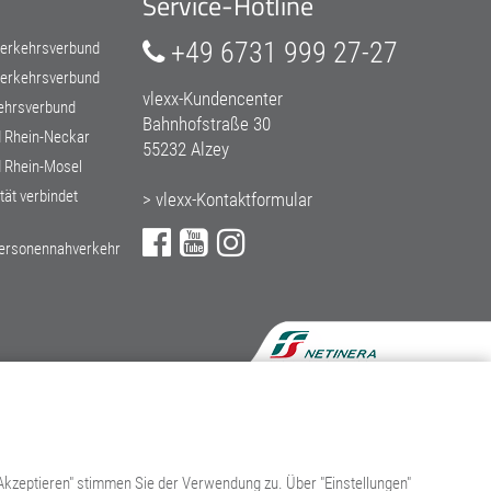
Service-Hotline
+49 6731 999 27-27
erkehrsverbund
Verkehrsverbund
vlexx-Kundencenter
ehrsverbund
Bahnhofstraße 30
 Rhein-Neckar
55232 Alzey
 Rhein-Mosel
ät verbindet
>
vlexx-Kontaktformular
ersonennahverkehr
Akzeptieren" stimmen Sie der Verwendung zu. Über "Einstellungen"