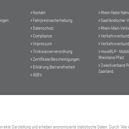
Kontakt
Rhein-Nahe Nahv
ungen
Fahrpreisnacherhebung
Saarländischer 
Datenschutz
Rhein-Main-Verk
Compliance
Verkehrsverbund
Impressum
Verkehrsverbund
Trinkwasserverordnung
moveRLP - Mobilit
Rheinland-Pfalz
Zertifikate/Bescheinigungen
Zweckverband P
Erklärung Barrierefreiheit
Saarland
AEB's
rrekte Darstellung und erheben anonymisierte statistische Daten. Durch "Alle 