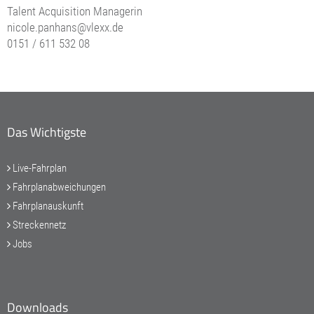
Talent Acquisition Managerin
nicole.panhans@vlexx.de
0151 / 611 532 08
Das Wichtigste
Live-Fahrplan
Fahrplanabweichungen
Fahrplanauskunft
Streckennetz
Jobs
Downloads