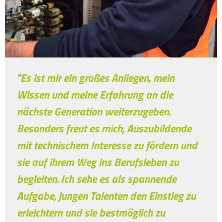
"Es ist mir ein großes Anliegen, mein
Wissen und meine Erfahrung an die
nächste Generation weiterzugeben.
Besonders freut es mich, Auszubildende
mit technischem Interesse zu fördern und
sie auf ihrem Weg ins Berufsleben zu
begleiten. Ich sehe es als spannende
Aufgabe, jungen Talenten den Einstieg zu
erleichtern und sie bestmöglich zu