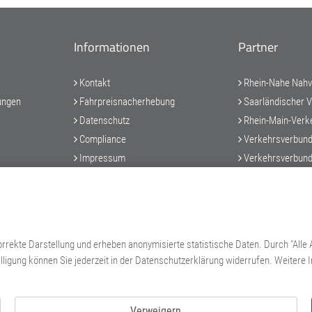
Informationen
Partner
Kontakt
Rhein-Nahe Nahv
ungen
Fahrpreisnacherhebung
Saarländischer 
Datenschutz
Rhein-Main-Verk
Compliance
Verkehrsverbund
Impressum
Verkehrsverbund
Trinkwasserverordnung
moveRLP - Mobilit
Rheinland-Pfalz
Zertifikate/Bescheinigungen
Zweckverband P
Erklärung Barrierefreiheit
Saarland
AEB's
rrekte Darstellung und erheben anonymisierte statistische Daten. Durch "Alle 
ligung können Sie jederzeit in der Datenschutzerklärung widerrufen.
Weitere I
Verweigern