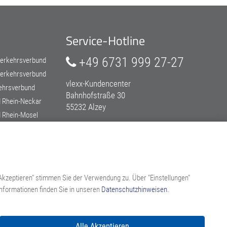
Service-Hotline
+49 6731 999 27-27
erkehrsverbund
Verkehrsverbund
vlexx-Kundencenter
ehrsverbund
Bahnhofstraße 30
 Rhein-Neckar
55232 Alzey
 Rhein-Mosel
ät verbindet
>
vlexx-Kontaktformular
ersonennahverkehr
Akzeptieren" stimmen Sie der Verwendung zu. Über "Einstellungen"
nformationen finden Sie in unseren
Datenschutzhinweisen
.
Alle Akzeptieren