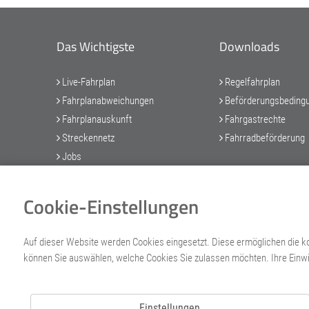
Das Wichtigste
Downloads
Live-Fahrplan
Regelfahrplan
Fahrplanabweichungen
Beförderungsbeding
Fahrplanauskunft
Fahrgastrechte
Streckennetz
Fahrradbeförderung
Jobs
Cookie-Einstellungen
Auf dieser Website werden Cookies eingesetzt. Diese ermöglichen die ko
können Sie auswählen, welche Cookies Sie zulassen möchten. Ihre Einwil
2026 Regentalbahn GmbH
Einstellungen