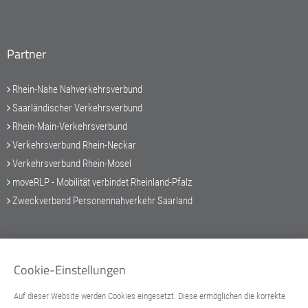
Partner
Rhein-Nahe Nahverkehrsverbund
Saarländischer Verkehrsverbund
Rhein-Main-Verkehrsverbund
Verkehrsverbund Rhein-Neckar
Verkehrsverbund Rhein-Mosel
moveRLP - Mobilität verbindet Rheinland-Pfalz
Zweckverband Personennahverkehr Saarland
Service-Hotline
Cookie-Einstellungen
Auf dieser Website werden Cookies eingesetzt. Diese ermöglichen die korrekte
+49 6731 999 27-27