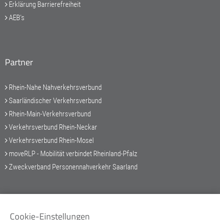
Erklärung Barrierefreiheit
AEB's
Partner
Rhein-Nahe Nahverkehrsverbund
Saarländischer Verkehrsverbund
Rhein-Main-Verkehrsverbund
Verkehrsverbund Rhein-Neckar
Verkehrsverbund Rhein-Mosel
moveRLP - Mobilität verbindet Rheinland-Pfalz
Zweckverband Personennahverkehr Saarland
Service-Hotline
Cookie-Einstellungen