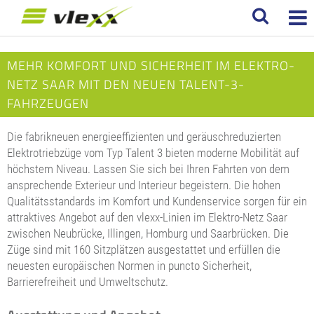
MEHR KOMFORT UND SICHERHEIT IM ELEKTRO-
NETZ SAAR MIT DEN NEUEN TALENT-3-
FAHRZEUGEN
Die fabrikneuen energieeffizienten und geräuschreduzierten
Elektrotriebzüge vom Typ Talent 3 bieten moderne Mobilität auf
höchstem Niveau. Lassen Sie sich bei Ihren Fahrten von dem
ansprechende Exterieur und Interieur begeistern. Die hohen
Qualitätsstandards im Komfort und Kundenservice sorgen für ein
attraktives Angebot auf den vlexx-Linien im Elektro-Netz Saar
zwischen Neubrücke, Illingen, Homburg und Saarbrücken. Die
Züge sind mit 160 Sitzplätzen ausgestattet und erfüllen die
neuesten europäischen Normen in puncto Sicherheit,
Barrierefreiheit und Umweltschutz.