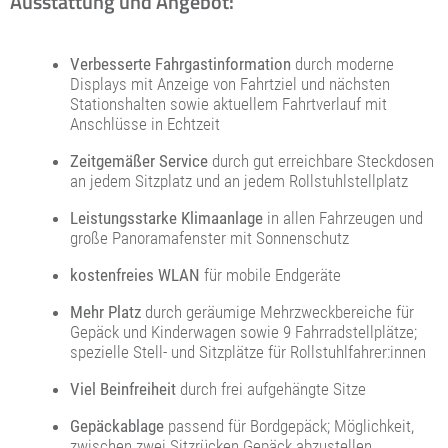
Ausstattung und Angebot:
Verbesserte Fahrgastinformation
durch moderne
Displays mit Anzeige von Fahrtziel und nächsten
Stationshalten sowie aktuellem Fahrtverlauf mit
Anschlüsse in Echtzeit
Zeitgemäßer Service
durch gut erreichbare Steckdosen
an jedem Sitzplatz und an jedem Rollstuhlstellplatz
Leistungsstarke Klimaanlage
in allen Fahrzeugen und
große Panoramafenster mit Sonnenschutz
kostenfreies WLAN
für mobile Endgeräte
Mehr Platz
durch geräumige Mehrzweckbereiche für
Gepäck und Kinderwagen sowie 9 Fahrradstellplätze;
spezielle Stell- und Sitzplätze für Rollstuhlfahrer:innen
Viel Beinfreiheit
durch frei aufgehängte Sitze
Gepäckablage
passend für Bordgepäck; Möglichkeit,
zwischen zwei Sitzrücken Gepäck abzustellen