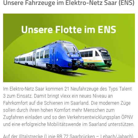
Unsere Fahrzeuge im Elektro-Netz Saar (ENS)
Im Elektro-Netz Saar kommen 21 Neufahrzeuge des Typs Talent
3 zum Einsatz. Damit bringt vlexx ein neues Niveau an
Fahrkomfort auf die Schienen im Saarland. Die modernen Züge
sollen durch ihren hohen Komfort mehr Menschen zum
Zugfahren einladen und so den Verkehrsentwicklungsplan ÖPNV
und eine erfolgreiche Mobilitätswende im Saarland unterstützen.
Auf der Illtalstrecke (Linie RB 72 Saarbrücken – Lebach/Jabach)