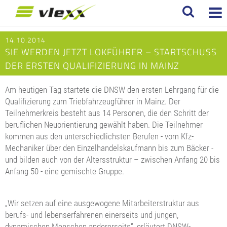
14.10.2014
SIE WERDEN JETZT LOKFÜHRER – STARTSCHUSS
DER ERSTEN QUALIFIZIERUNG IN MAINZ
Am heutigen Tag startete die DNSW den ersten Lehrgang für die
Qualifizierung zum Triebfahrzeugführer in Mainz. Der
Teilnehmerkreis besteht aus 14 Personen, die den Schritt der
beruflichen Neuorientierung gewählt haben. Die Teilnehmer
kommen aus den unterschiedlichsten Berufen - vom Kfz-
Mechaniker über den Einzelhandelskaufmann bis zum Bäcker -
und bilden auch von der Altersstruktur – zwischen Anfang 20 bis
Anfang 50 - eine gemischte Gruppe.
„Wir setzen auf eine ausgewogene Mitarbeiterstruktur aus
berufs- und lebenserfahrenen einerseits und jungen,
dynamischen Menschen andererseits“, erläutert DNSW-